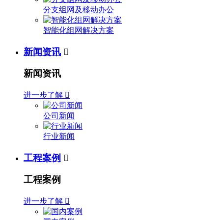
分支组网及移动办公
智能化组网解决方案
新闻资讯

新闻资讯
进一步了解

公司新闻
行业新闻
工程案例

工程案例
进一步了解
