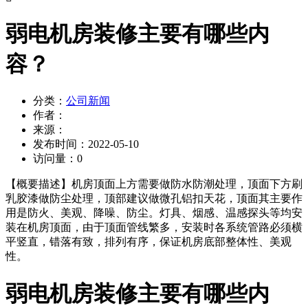
弱电机房装修主要有哪些内
容？
分类：
公司新闻
作者：
来源：
发布时间：
2022-05-10
访问量：
0
【概要描述】
机房顶面上方需要做防水防潮处理，顶面下方刷
乳胶漆做防尘处理，顶部建议做微孔铝扣天花，顶面其主要作
用是防火、美观、降噪、防尘。灯具、烟感、温感探头等均安
装在机房顶面，由于顶面管线繁多，安装时各系统管路必须横
平竖直，错落有致，排列有序，保证机房底部整体性、美观
性。
弱电机房装修主要有哪些内